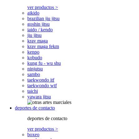
ver productos >
aikido
brazilian jiu jitsu
goshin jitsu
iaido / kendo
jiu jitsu
krav maga
krav maga fekm
kenpo
kobudo
kung fu - wu shu
ninjutsu
sambo
taekwondo itf
taekwondo wtf
taichi
yawara jitsu
deportes de contacto
deportes de contacto
ver productos >
boxeo