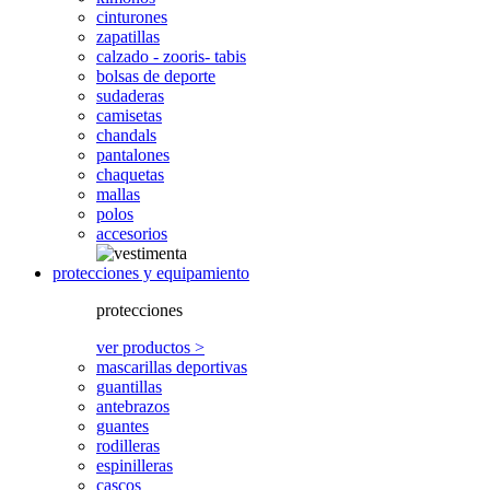
cinturones
zapatillas
calzado - zooris- tabis
bolsas de deporte
sudaderas
camisetas
chandals
pantalones
chaquetas
mallas
polos
accesorios
protecciones y equipamiento
protecciones
ver productos >
mascarillas deportivas
guantillas
antebrazos
guantes
rodilleras
espinilleras
cascos