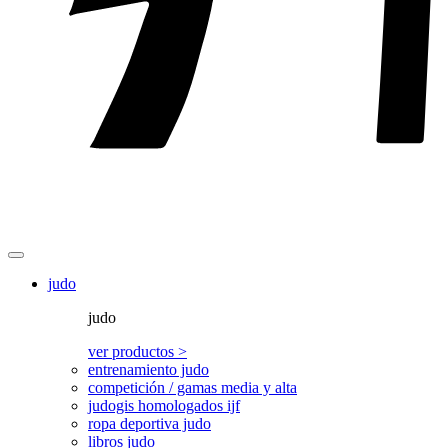
judo
judo
ver productos >
entrenamiento judo
competición / gamas media y alta
judogis homologados ijf
ropa deportiva judo
libros judo