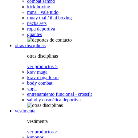
combat sambo
kick boxing
mma - vale tudo
muay thai / thai boxing
packs sets
ropa deportiva
guantes
otras disciplinas
otras disciplinas
ver productos >
krav maga
krav maga fekm
body combat
yoga
entrenamiento funcional - crossfit
salud y cosmética deportiva
vestimenta
vestimenta
ver productos >
kimonos