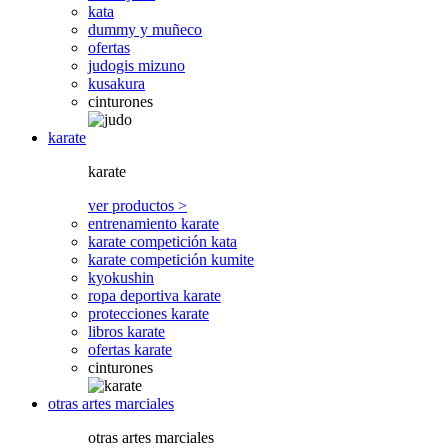
kata
dummy y muñeco
ofertas
judogis mizuno
kusakura
cinturones
karate
karate
ver productos >
entrenamiento karate
karate competición kata
karate competición kumite
kyokushin
ropa deportiva karate
protecciones karate
libros karate
ofertas karate
cinturones
otras artes marciales
otras artes marciales