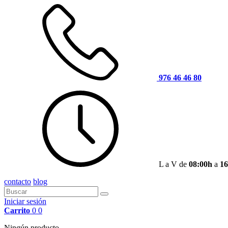
976 46 46 80
L a V de
08:00h
a
16
contacto
blog
Iniciar sesión
Carrito
0
0
Ningún producto