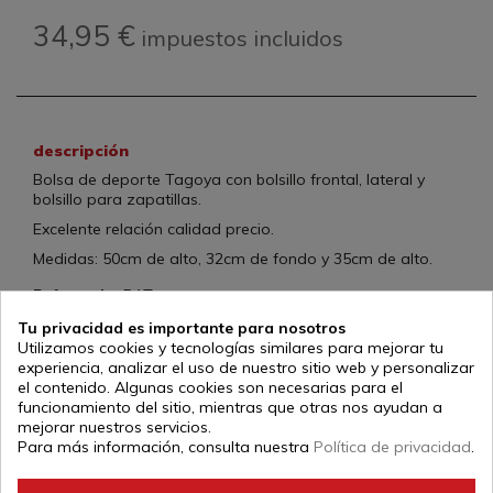
34,95 €
impuestos incluidos
descripción
Bolsa de deporte Tagoya con bolsillo frontal, lateral y
bolsillo para zapatillas.
Excelente relación calidad precio.
Medidas: 50cm de alto, 32cm de fondo y 35cm de alto.
Referencia:
BAT
Tu privacidad es importante para nosotros
Utilizamos cookies y tecnologías similares para mejorar tu
experiencia, analizar el uso de nuestro sitio web y personalizar
el contenido. Algunas cookies son necesarias para el
funcionamiento del sitio, mientras que otras nos ayudan a
ficha técnica
mejorar nuestros servicios.
Para más información, consulta nuestra
Política de privacidad
.
Tipo de
Bolsas
vestimenta