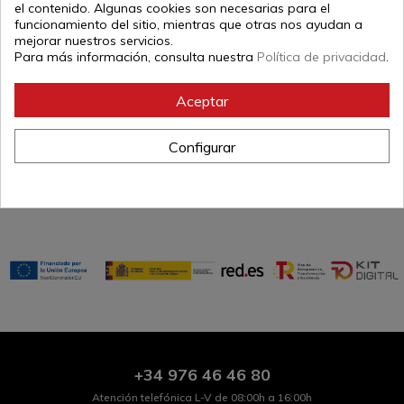
el contenido. Algunas cookies son necesarias para el
funcionamiento del sitio, mientras que otras nos ayudan a
Referencia:
MIZBOMOROJO
mejorar nuestros servicios.
Para más información, consulta nuestra
Política de privacidad
.
Aceptar
ficha técnica
Configurar
Tipo de
Bolsas
vestimenta
+34
976 46 46 80
Atención telefónica L-V de 08:00h a 16:00h