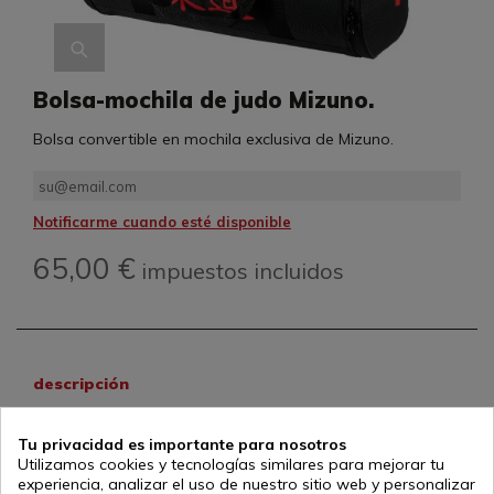
Bolsa-mochila de judo Mizuno.
Bolsa convertible en mochila exclusiva de Mizuno.
Notificarme cuando esté disponible
65,00 €
impuestos incluidos
descripción
Bolsa de deporte convertible en mochila de Mizuno, con
serigrafía de Judo en rojo
Tu privacidad es importante para nosotros
Medidas: 70x30x30 cm
Utilizamos cookies y tecnologías similares para mejorar tu
experiencia, analizar el uso de nuestro sitio web y personalizar
Capacidad: 63 litros