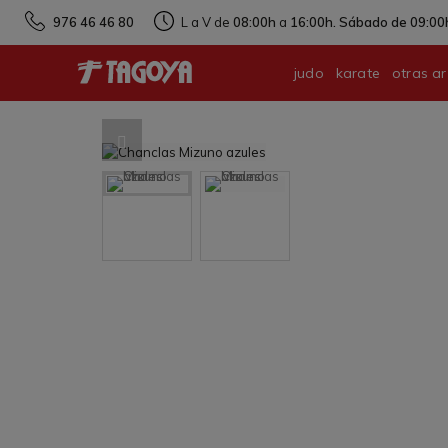
976 46 46 80
L a V de
08:00h
a
16:00h. Sábado de 09:00h
judo
karate
otras ar