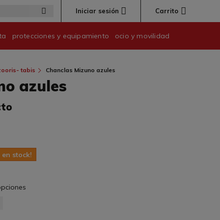
Iniciar sesión
Carrito
ta
protecciones y equipamiento
ocio y movilidad
ooris- tabis
Chanclas Mizuno azules
no azules
cto
 en stock!
 opciones