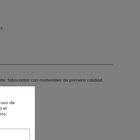
os
nte, fabricadas con materiales de primera calidad.
l uso de
a el
ios.