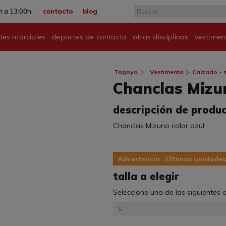
 a 13:00h.
contacto
blog
tes marciales
deportes de contacto
otras disciplinas
vestimen
Tagoya
Vestimenta
Calzado - z
Chanclas Mizu
descripción de produ
Chanclas Mizuno color azul
Advertencia: ¡Últimas unidades
talla a elegir
Seleccione una de las siguientes
S