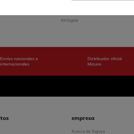
Referencia:
MIZCHSAZ-102899
Envíos nacionales e
Distribuidor oficial
internacionales
Mizuno
tos
empresa
Acerca de Tagoya