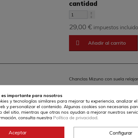
cantidad
29,00 €
impuestos incluid
Añadir al carrito
Chanclas Mizuno con suela relaja
Tallas:
 es importante para nosotros
S/37-38.5
kies y tecnologías similares para mejorar tu experiencia, analizar e
M/39-40.5
web y personalizar el contenido. Algunas cookies son necesarias par
 del sitio, mientras que otras nos ayudan a mejorar nuestros servic
L/41-42.5
rmación, consulta nuestra
Política de privacidad
.
XL/43-44.5
XXL/45-46.5
Aceptar
Configurar