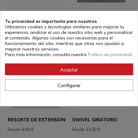
MOSQUETÓN
ENGANCHE PARA VIGA
DE TECHO
Tu privacidad es importante para nosotros
Desde 1,00 €
Utilizamos cookies y tecnologías similares para mejorar tu
Desde 16,00 €
experiencia, analizar el uso de nuestro sitio web y personalizar
el contenido. Algunas cookies son necesarias para el
funcionamiento del sitio, mientras que otras nos ayudan a
En stock
En stock
mejorar nuestros servicios.
Para más información, consulta nuestra
Política de privacidad
.
Aceptar
Configurar
RESORTE DE EXTENSION
SWIVEL GIRATORIO
Desde 6,00 €
Desde 22,50 €