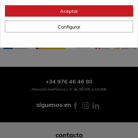
la viga del techo.
No apropiado para techos de escayola o pladur.
Aceptar
Referencia:
3598
Configurar
+34
976 46 46 80
Atención telefónica L-V de 08:00h a 16:00h
síguenos en
contacto