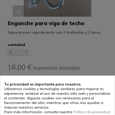
Enganche para viga de techo
Soporte para viga de techo con 2 tirafondos y 2 tacos
cantidad
16,00 €
impuestos incluidos
Añadir al carrito
Tu privacidad es importante para nosotros
Utilizamos cookies y tecnologías similares para mejorar tu
experiencia, analizar el uso de nuestro sitio web y personalizar
el contenido. Algunas cookies son necesarias para el
funcionamiento del sitio, mientras que otras nos ayudan a
descripción
mejorar nuestros servicios.
Para más información, consulta nuestra
Política de privacidad
.
Fijación con 2 tirafondos y 2 tacos para colgar el saco en