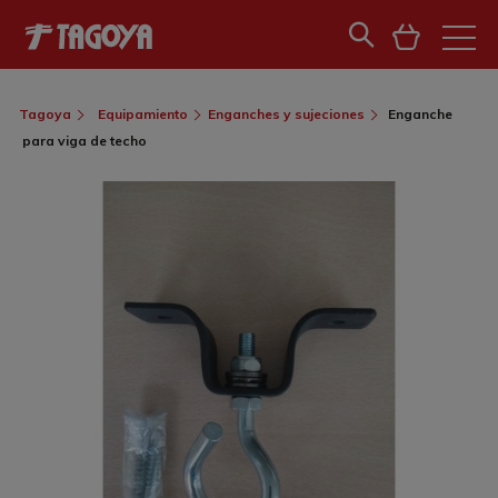
Tagoya
Equipamiento
Enganches y sujeciones
Enganche
para viga de techo