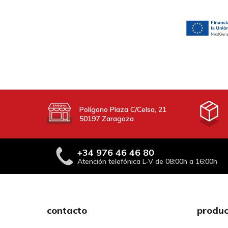
Polígono Plaza C/Celsa, 21
50197 Zaragoza
+34
976 46 46 80
Atención telefónica L-V de 08:00h a 16:00h
contacto
produc