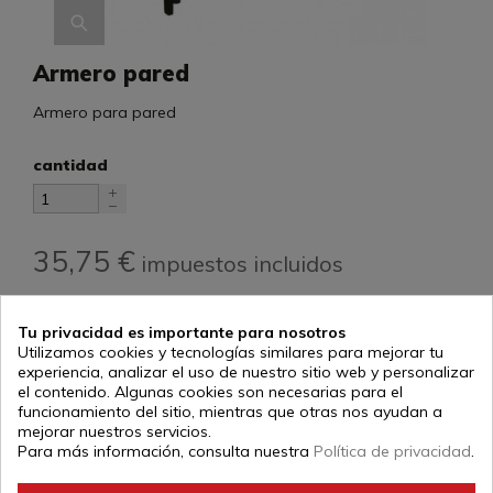
Armero pared
Armero para pared
cantidad
35,75 €
impuestos incluidos
Añadir al carrito
Tu privacidad es importante para nosotros
Utilizamos cookies y tecnologías similares para mejorar tu
experiencia, analizar el uso de nuestro sitio web y personalizar
el contenido. Algunas cookies son necesarias para el
funcionamiento del sitio, mientras que otras nos ayudan a
descripción
mejorar nuestros servicios.
Para más información, consulta nuestra
Política de privacidad
.
Armero de madera color negro para colgar en la pared
con 8 departamentos.