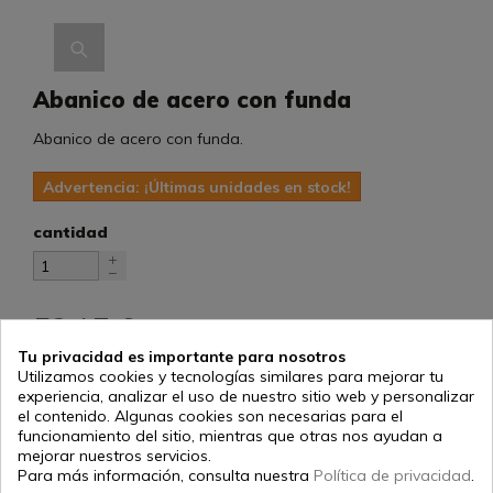
Abanico de acero con funda
Abanico de acero con funda.
Advertencia: ¡Últimas unidades en stock!
cantidad
53,17 €
impuestos incluidos
Tu privacidad es importante para nosotros
Utilizamos cookies y tecnologías similares para mejorar tu
Añadir al carrito
experiencia, analizar el uso de nuestro sitio web y personalizar
el contenido. Algunas cookies son necesarias para el
funcionamiento del sitio, mientras que otras nos ayudan a
mejorar nuestros servicios.
Para más información, consulta nuestra
Política de privacidad
.
descripción