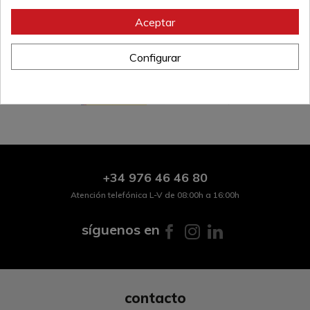
Abanico de acero con funda.
Aceptar
Referencia:
7317
Configurar
+34
976 46 46 80
Atención telefónica L-V de 08:00h a 16:00h
síguenos en
contacto