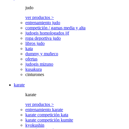
judo
ver productos >
entrenamiento judo
competición / gamas media y alta
judogis homologados ijf
ropa deportiva judo
libros judo
kata
dummy y muñeco
ofertas
judogis mizuno
kusakura
cinturones
karate
karate
ver productos >
entrenamiento karate
karate competición kata
karate competición kumite
kyokushin