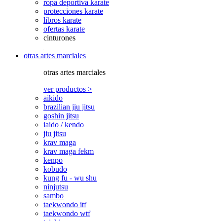
ropa deportiva karate
protecciones karate
libros karate
ofertas karate
cinturones
otras artes marciales
otras artes marciales
ver productos >
aikido
brazilian jiu jitsu
goshin jitsu
iaido / kendo
jiu jitsu
krav maga
krav maga fekm
kenpo
kobudo
kung fu - wu shu
ninjutsu
sambo
taekwondo itf
taekwondo wtf