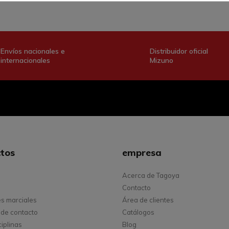
Envíos nacionales e
Distribuidor oficial
internacionales
Mizuno
tos
empresa
Acerca de Tagoya
Contacto
es marciales
Área de clientes
de contacto
Catálogos
ciplinas
Blog