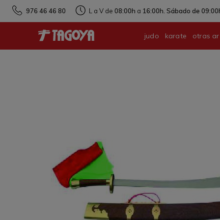
976 46 46 80
L a V de
08:00h
a
16:00h. Sábado de 09:00h
judo
karate
otras ar