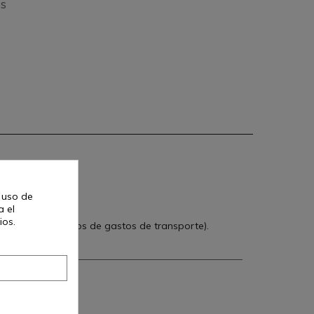
os
madera, 96cm.
l uso de
a el
ios.
calculado a efectos de gastos de transporte).