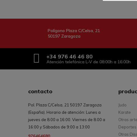
Polígono Plaza C/Celsa, 21
50197 Zaragoza
+34
976 46 46 80
Atención telefónica L-V de 08:00h a 16:00h
contacto
produc
Pol. Plaza C/Celsa, 21 50197 Zaragoza
Judo
(España). Horario de atención: Lunes a
Karate
jueves de 8:00 a 16:00. Viernes de 8:00 a
Otras art
16:00 y Sábados de 9:00 a 13:00
Deportes 
Otras Dis
976464680