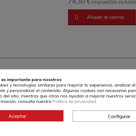
74,30 €
impuestos incluid
Añadir al carrito
Sable para wu shu con vaina de 
 es importante para nosotros
Tiene flexibilidad normal.
kies y tecnologías similares para mejorar tu experiencia, analizar e
De acero inoxidable.
web y personalizar el contenido. Algunas cookies son necesarias par
 del sitio, mientras que otras nos ayudan a mejorar nuestros servic
El peso indicado es volumétrico (
rmación, consulta nuestra
Política de privacidad
.
Referencia:
6641
Aceptar
Configurar