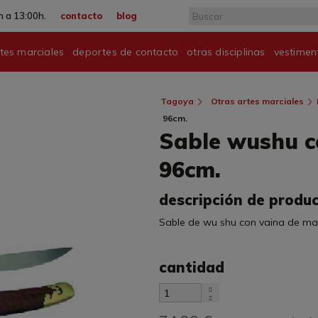
 a 13:00h.
contacto
blog
tes marciales
deportes de contacto
otras disciplinas
vestimen
Tagoya
Otras artes marciales
96cm.
Sable wushu c
96cm.
descripción de produ
Sable de wu shu con vaina de ma
cantidad