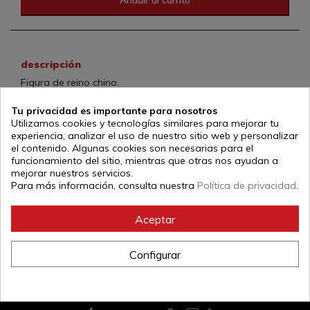
descripción
Figura de reino chino.
Medida 9,5cm
Tu privacidad es importante para nosotros
Utilizamos cookies y tecnologías similares para mejorar tu
Referencia:
7015
experiencia, analizar el uso de nuestro sitio web y personalizar
el contenido. Algunas cookies son necesarias para el
funcionamiento del sitio, mientras que otras nos ayudan a
mejorar nuestros servicios.
Para más información, consulta nuestra
Política de privacidad
.
Aceptar
Configurar
+34
976 46 46 80
Atención telefónica L-V de 08:00h a 16:00h