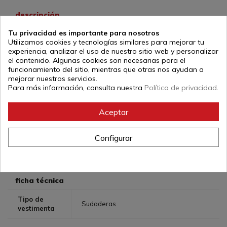
descripción
Sudadera con vinilo dorado de Judo en pecho y manga,
Tu privacidad es importante para nosotros
de corte clásico con capucha doble a contraste, bolsillo
Utilizamos cookies y tecnologías similares para mejorar tu
canguro a tono, costuras reforzadas en hombros y sisa,
experiencia, analizar el uso de nuestro sitio web y personalizar
así como doble pespunte en puños y cintura. Felpa lisa
el contenido. Algunas cookies son necesarias para el
perchada.
funcionamiento del sitio, mientras que otras nos ayudan a
50% Algodón - 50% Poliéster / 285 grs./m2
mejorar nuestros servicios.
Vinilo de última generación que garantiza su durabilidad y
Para más información, consulta nuestra
Política de privacidad
.
resistencia a los lavados.
Producto de calidad fabricado en España.
Aceptar
Referencia:
012oro-36047
Configurar
ficha técnica
Tipo de
Sudaderas
vestimenta