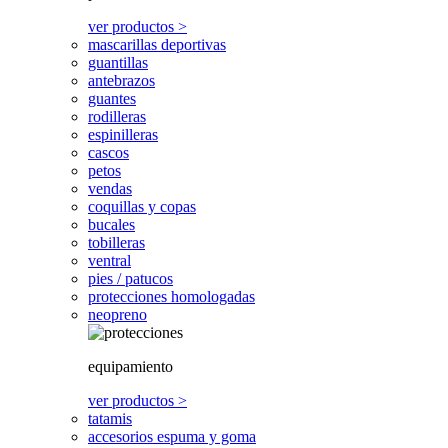
ver productos >
mascarillas deportivas
guantillas
antebrazos
guantes
rodilleras
espinilleras
cascos
petos
vendas
coquillas y copas
bucales
tobilleras
ventral
pies / patucos
protecciones homologadas
neopreno
equipamiento
ver productos >
tatamis
accesorios espuma y goma