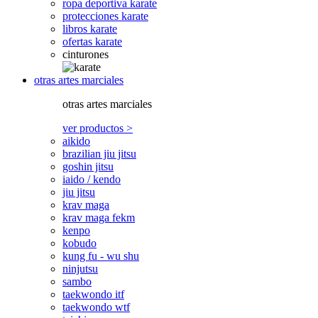
ropa deportiva karate
protecciones karate
libros karate
ofertas karate
cinturones
otras artes marciales
otras artes marciales
ver productos >
aikido
brazilian jiu jitsu
goshin jitsu
iaido / kendo
jiu jitsu
krav maga
krav maga fekm
kenpo
kobudo
kung fu - wu shu
ninjutsu
sambo
taekwondo itf
taekwondo wtf