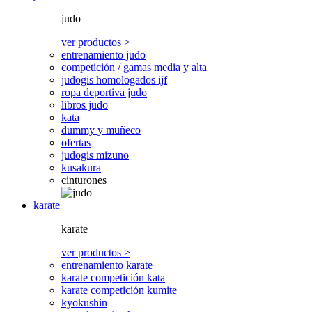
judo
ver productos >
entrenamiento judo
competición / gamas media y alta
judogis homologados ijf
ropa deportiva judo
libros judo
kata
dummy y muñeco
ofertas
judogis mizuno
kusakura
cinturones
karate
karate
ver productos >
entrenamiento karate
karate competición kata
karate competición kumite
kyokushin