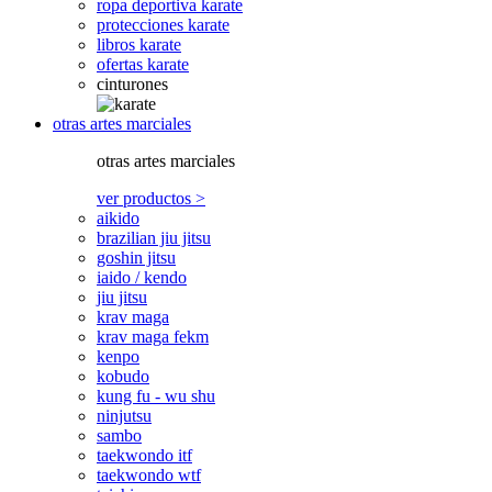
ropa deportiva karate
protecciones karate
libros karate
ofertas karate
cinturones
otras artes marciales
otras artes marciales
ver productos >
aikido
brazilian jiu jitsu
goshin jitsu
iaido / kendo
jiu jitsu
krav maga
krav maga fekm
kenpo
kobudo
kung fu - wu shu
ninjutsu
sambo
taekwondo itf
taekwondo wtf