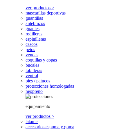
ver productos >
mascarillas deportivas
guantillas
antebrazos
guantes
rodilleras
espinilleras
cascos
petos
vendas
coquillas y copas
bucales
tobilleras
ventral
pies / patucos
protecciones homologadas
neopreno
equipamiento
ver productos >
tatamis
accesorios espuma y goma