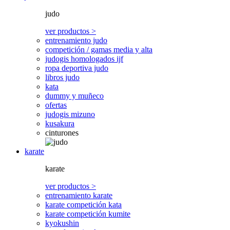
judo
ver productos >
entrenamiento judo
competición / gamas media y alta
judogis homologados ijf
ropa deportiva judo
libros judo
kata
dummy y muñeco
ofertas
judogis mizuno
kusakura
cinturones
karate
karate
ver productos >
entrenamiento karate
karate competición kata
karate competición kumite
kyokushin