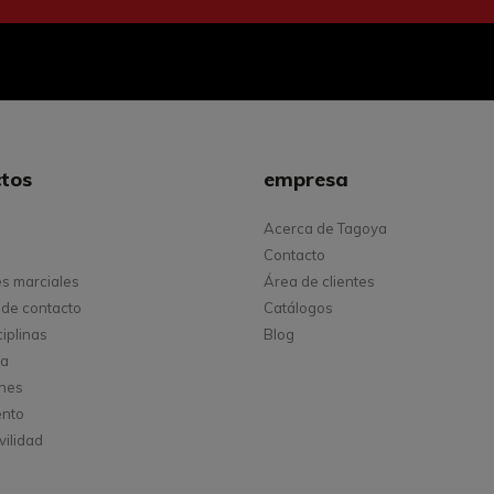
tos
empresa
Acerca de Tagoya
Contacto
es marciales
Área de clientes
de contacto
Catálogos
ciplinas
Blog
ta
ones
ento
vilidad