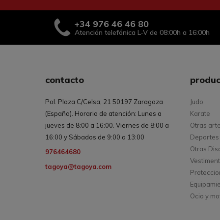
+34
976 46 46 80
Atención telefónica L-V de 08:00h a 16:00h
contacto
produc
Pol. Plaza C/Celsa, 21 50197 Zaragoza
Judo
(España). Horario de atención: Lunes a
Karate
jueves de 8:00 a 16:00. Viernes de 8:00 a
Otras art
16:00 y Sábados de 9:00 a 13:00
Deportes 
Otras Dis
976464680
Vestimen
tagoya@tagoya.com
Protecci
Equipami
Ocio y mo