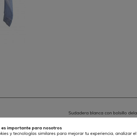
Sudadera blanca con bolsillo del
Fabricada en España con felpa p
 es importante para nosotros
Referencia:
012BKAS
kies y tecnologías similares para mejorar tu experiencia, analizar e