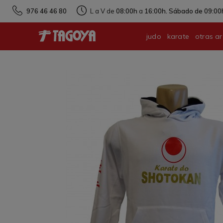
976 46 46 80
L a V de
08:00h
a
16:00h. Sábado de 09:00h
judo
karate
otras ar