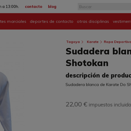
 a 13:00h.
contacto
blog
tes marciales
deportes de contacto
otras disciplinas
vestimen
Tagoya
Karate
Ropa Deportiva
Sudadera blan
Shotokan
descripción de produ
Sudadera blanca de Karate Do S
22,00 €
impuestos incluid