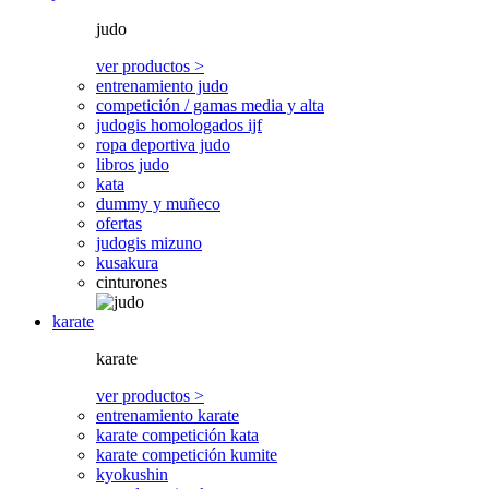
judo
ver productos >
entrenamiento judo
competición / gamas media y alta
judogis homologados ijf
ropa deportiva judo
libros judo
kata
dummy y muñeco
ofertas
judogis mizuno
kusakura
cinturones
karate
karate
ver productos >
entrenamiento karate
karate competición kata
karate competición kumite
kyokushin