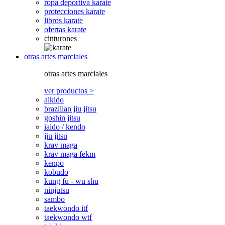
ropa deportiva karate
protecciones karate
libros karate
ofertas karate
cinturones
otras artes marciales
otras artes marciales
ver productos >
aikido
brazilian jiu jitsu
goshin jitsu
iaido / kendo
jiu jitsu
krav maga
krav maga fekm
kenpo
kobudo
kung fu - wu shu
ninjutsu
sambo
taekwondo itf
taekwondo wtf