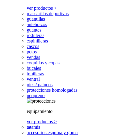
ver productos >
mascarillas deportivas
guantillas
antebrazos
guantes
rodilleras
espinilleras
cascos
petos
vendas
coquillas y copas
bucales
tobilleras
ventral
pies / patucos
protecciones homologadas
neopreno
equipamiento
ver productos >
tatamis
accesorios espuma y goma