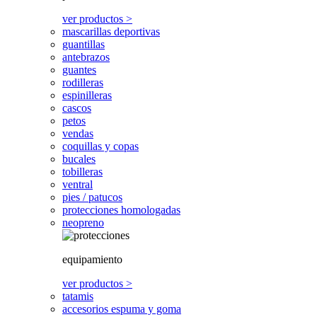
ver productos >
mascarillas deportivas
guantillas
antebrazos
guantes
rodilleras
espinilleras
cascos
petos
vendas
coquillas y copas
bucales
tobilleras
ventral
pies / patucos
protecciones homologadas
neopreno
equipamiento
ver productos >
tatamis
accesorios espuma y goma