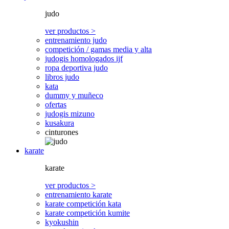
judo
ver productos >
entrenamiento judo
competición / gamas media y alta
judogis homologados ijf
ropa deportiva judo
libros judo
kata
dummy y muñeco
ofertas
judogis mizuno
kusakura
cinturones
karate
karate
ver productos >
entrenamiento karate
karate competición kata
karate competición kumite
kyokushin