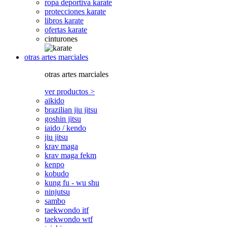
ropa deportiva karate
protecciones karate
libros karate
ofertas karate
cinturones
otras artes marciales
otras artes marciales
ver productos >
aikido
brazilian jiu jitsu
goshin jitsu
iaido / kendo
jiu jitsu
krav maga
krav maga fekm
kenpo
kobudo
kung fu - wu shu
ninjutsu
sambo
taekwondo itf
taekwondo wtf