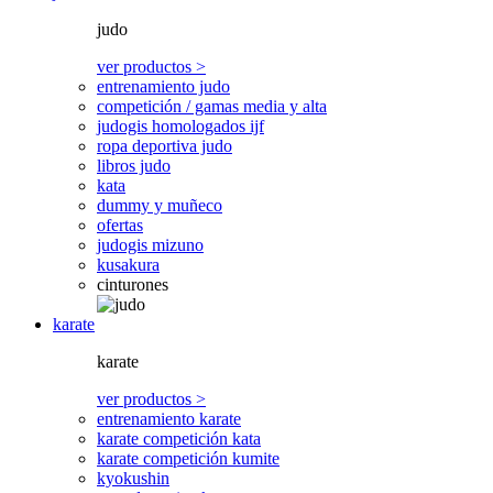
judo
ver productos >
entrenamiento judo
competición / gamas media y alta
judogis homologados ijf
ropa deportiva judo
libros judo
kata
dummy y muñeco
ofertas
judogis mizuno
kusakura
cinturones
karate
karate
ver productos >
entrenamiento karate
karate competición kata
karate competición kumite
kyokushin