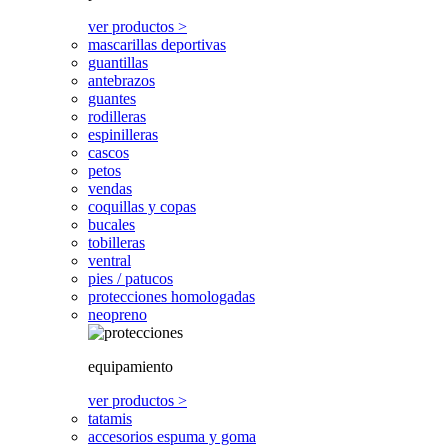
ver productos >
mascarillas deportivas
guantillas
antebrazos
guantes
rodilleras
espinilleras
cascos
petos
vendas
coquillas y copas
bucales
tobilleras
ventral
pies / patucos
protecciones homologadas
neopreno
equipamiento
ver productos >
tatamis
accesorios espuma y goma