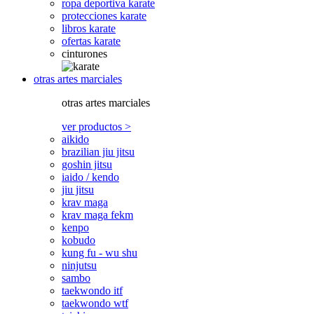
ropa deportiva karate
protecciones karate
libros karate
ofertas karate
cinturones
otras artes marciales
otras artes marciales
ver productos >
aikido
brazilian jiu jitsu
goshin jitsu
iaido / kendo
jiu jitsu
krav maga
krav maga fekm
kenpo
kobudo
kung fu - wu shu
ninjutsu
sambo
taekwondo itf
taekwondo wtf