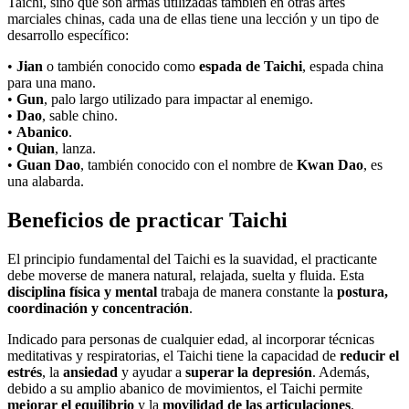
Taichi, sino que son armas utilizadas también en otras artes
marciales chinas, cada una de ellas tiene una lección y un tipo de
desarrollo específico:
•
Jian
o también conocido como
espada de Taichi
, espada china
para una mano.
•
Gun
, palo largo utilizado para impactar al enemigo.
•
Dao
, sable chino.
•
Abanico
.
•
Quian
, lanza.
•
Guan
Dao
, también conocido con el nombre de
Kwan Dao
, es
una alabarda.
Beneficios de practicar Taichi
El principio fundamental del Taichi es la suavidad, el practicante
debe moverse de manera natural, relajada, suelta y fluida. Esta
disciplina física y mental
trabaja de manera constante la
postura,
coordinación y concentración
.
Indicado para personas de cualquier edad, al incorporar técnicas
meditativas y respiratorias, el Taichi tiene la capacidad de
reducir el
estrés
, la
ansiedad
y ayudar a
superar la depresión
. Además,
debido a su amplio abanico de movimientos, el Taichi permite
mejorar el equilibrio
y la
movilidad de las articulaciones
.