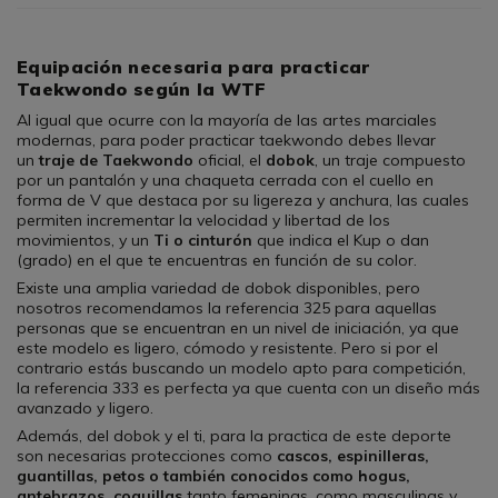
Equipación necesaria para practicar
Taekwondo según la WTF
Al igual que ocurre con la mayoría de las artes marciales
modernas, para poder practicar taekwondo debes llevar
un
traje de Taekwondo
oficial, el
dobok
, un traje compuesto
por un pantalón y una chaqueta cerrada con el cuello en
forma de V que destaca por su ligereza y anchura, las cuales
permiten incrementar la velocidad y libertad de los
movimientos, y un
Ti o cinturón
que indica el Kup o dan
(grado) en el que te encuentras en función de su color.
Existe una amplia variedad de dobok disponibles, pero
nosotros recomendamos la referencia 325 para aquellas
personas que se encuentran en un nivel de iniciación, ya que
este modelo es ligero, cómodo y resistente. Pero si por el
contrario estás buscando un modelo apto para competición,
la referencia 333 es perfecta ya que cuenta con un diseño más
avanzado y ligero.
Además, del dobok y el ti, para la practica de este deporte
son necesarias protecciones como
cascos, espinilleras,
guantillas, petos o también conocidos como hogus,
antebrazos, coquillas
tanto femeninas, como masculinas y