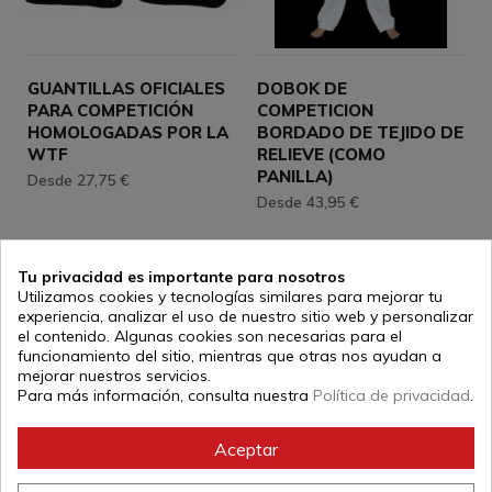
GUANTILLAS OFICIALES
DOBOK DE
PARA COMPETICIÓN
COMPETICION
HOMOLOGADAS POR LA
BORDADO DE TEJIDO DE
WTF
RELIEVE (COMO
PANILLA)
Desde 27,75 €
Desde 43,95 €
Tu privacidad es importante para nosotros
En stock
En stock
Utilizamos cookies y tecnologías similares para mejorar tu
experiencia, analizar el uso de nuestro sitio web y personalizar
el contenido. Algunas cookies son necesarias para el
funcionamiento del sitio, mientras que otras nos ayudan a
mejorar nuestros servicios.
Para más información, consulta nuestra
Política de privacidad
.
Aceptar