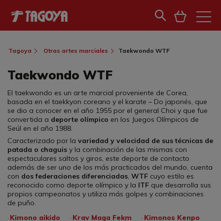
Tagoya
Otras artes marciales
Taekwondo WTF
Taekwondo WTF
El taekwondo es un arte marcial proveniente de Corea,
basada en el taekkyon coreano y el karate – Do japonés, que
se dio a conocer en el año 1955 por el general Choi y que fue
convertida a
deporte olímpico
en los Juegos Olímpicos de
Seúl en el año 1988.
Caracterizado por la
variedad y velocidad de sus técnicas de
patada o chaguis
y la combinación de las mismas con
espectaculares saltos y giros, este deporte de contacto
además de ser uno de los más practicados del mundo, cuenta
con
dos federaciones diferenciadas
,
WTF
cuyo estilo es
reconocido como deporte olímpico y la
ITF
que desarrolla sus
propios campeonatos y utiliza más golpes y combinaciones
de puño.
Kimono aikido
Krav Maga Fekm
Kimonos Kenpo