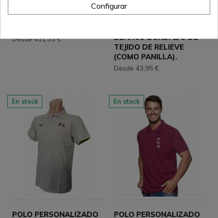
Configurar
DUMMY TORSO
DOBOK DE
HUMANO REALISTA.
COMPETICION CUELLO
BLANCO BORDADO DE
Desde 411,35 €
TEJIDO DE RELIEVE
(COMO PANILLA).
Desde 43,95 €
En stock
En stock
POLO PERSONALIZADO
POLO PERSONALIZADO