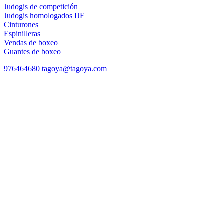
Judogis de competición
Judogis homologados IJF
Cinturones
Espinilleras
Vendas de boxeo
Guantes de boxeo
976464680
tagoya@tagoya.com