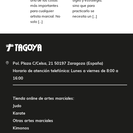
una de las cosas
sigilo y estrategia,
más importantes
sino que para
para cualquier
practicarlo se
artista marcial. No
necesita un […]
solo […]
Pol. Plaza C/Celsa, 21 50197 Zaragoza (España)
Horario de atención telefónica: Lunes a viernes de 8:00 a
16:00
Tienda online de artes marciales:
Judo
Karate
Otras artes marciales
Kimonos