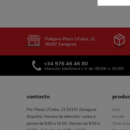
Polígono Plaza C/Celsa, 21
50197 Zaragoza
+34
976 46 46 80
Atención telefónica L-V de 08:00h a 16:00h
contacto
produc
Pol. Plaza C/Celsa, 21 50197 Zaragoza
Judo
(España). Horario de atención: Lunes a
Karate
jueves de 8:00 a 16:00. Viernes de 8:00 a
Otras art