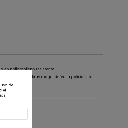
da en polipropileno resistente.
n estilos como krav maga, defensa policial, etc.
l uso de
a el
ios.