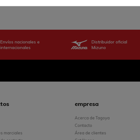
Envíos nacionales e
Distribuidor oficial
internacionales
Mizuno
tos
empresa
Acerca de Tagoya
Contacto
es marciales
Área de clientes