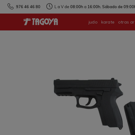
976 46 46 80
L a V de
08:00h
a
16:00h. Sábado de 09:00h
judo
karate
otras ar