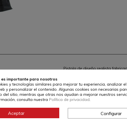
Pistola de diseño realista fabrica
Para entrenamientos de desarme e
 es importante para nosotros
Tamaño: 17cm
kies y tecnologías similares para mejorar tu experiencia, analizar e
web y personalizar el contenido. Algunas cookies son necesarias par
Referencia:
6629C
 del sitio, mientras que otras nos ayudan a mejorar nuestros servic
rmación, consulta nuestra
Política de privacidad
.
Aceptar
Configurar