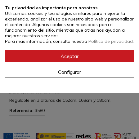
Tu privacidad es importante para nosotros
Utilizamos cookies y tecnologías similares para mejorar tu
experiencia, analizar el uso de nuestro sitio web y personalizar
el contenido. Algunas cookies son necesarias para el
descripción
funcionamiento del sitio, mientras que otras nos ayudan a
Muñeco de sparring fabricado en polipropileno de alta
mejorar nuestros servicios.
calidad y acabados, diseñado para resistir fuertes
Para más información, consulta nuestra
Política de privacidad
.
impactos.
Muy práctico para entrenar cualquier deporte de contacto
Aceptar
que se base en combinaciones de puños y patadas.
Con este dummy de golpeo maximizarás la potencia,
Configurar
rapidez y precisión en tus entrenamientos.
La base se puede rellenar de arena o agua. Montaje
rápido y sencillo, incluye instrucciones de montaje y llave
para ajustar los tornillos.
Regulable en 3 alturas de 152cm, 168cm y 180cm.
Referencia:
3580