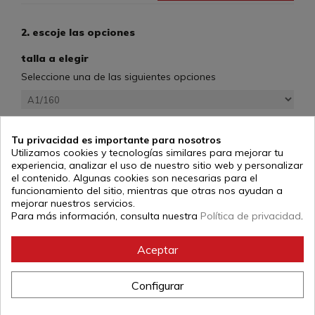
2. escoje las opciones
talla a elegir
Seleccione una de las siguientes opciones
cantidad
Tu privacidad es importante para nosotros
Utilizamos cookies y tecnologías similares para mejorar tu
experiencia, analizar el uso de nuestro sitio web y personalizar
el contenido. Algunas cookies son necesarias para el
130,00 €
impuestos incluidos
funcionamiento del sitio, mientras que otras nos ayudan a
mejorar nuestros servicios.
Para más información, consulta nuestra
Política de privacidad
.
Añadir al carrito
Aceptar
Configurar
descripción
Chaqueta: