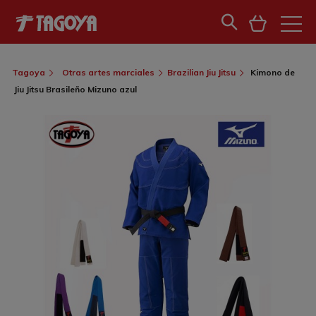
Tagoya
Otras artes marciales
Brazilian Jiu Jitsu
Kimono de
Jiu Jitsu Brasileño Mizuno azul