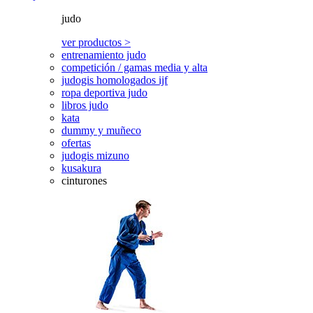
judo
ver productos >
entrenamiento judo
competición / gamas media y alta
judogis homologados ijf
ropa deportiva judo
libros judo
kata
dummy y muñeco
ofertas
judogis mizuno
kusakura
cinturones