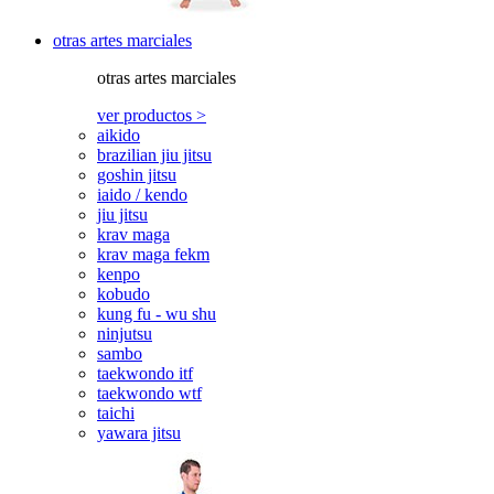
otras artes marciales
otras artes marciales
ver productos >
aikido
brazilian jiu jitsu
goshin jitsu
iaido / kendo
jiu jitsu
krav maga
krav maga fekm
kenpo
kobudo
kung fu - wu shu
ninjutsu
sambo
taekwondo itf
taekwondo wtf
taichi
yawara jitsu