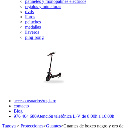
patinetes y monopatines eléctricos
regalos y miniaturas
dvds
libros
peluches
medallas
llaveros
ping-pong
acceso usuarios/registro
contacto
Blog
976 464 680
Atención telefónica L-V de 8:00h a 16:00h
Tagoya
>
Protecciones
>
Guantes
>
Guantes de boxeo negro y oro de