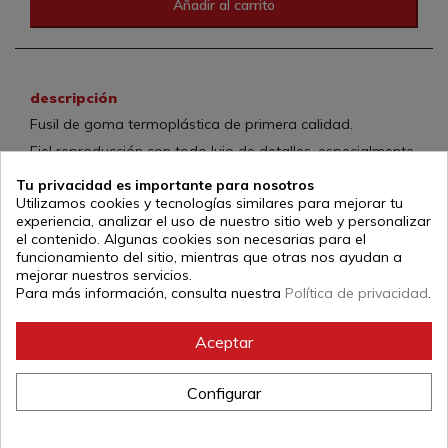
Añadir al carrito
descripción
Fusil de goma termoplástica de primera calidad.
Fiel reproducción con todo lujo de detalles, especialmente
diseñado y fabricado para entrenamientos fuertes.
Tu privacidad es importante para nosotros
Peso y medidas practicamente iguales al original AR15.
Utilizamos cookies y tecnologías similares para mejorar tu
experiencia, analizar el uso de nuestro sitio web y personalizar
Referencia:
6648
el contenido. Algunas cookies son necesarias para el
funcionamiento del sitio, mientras que otras nos ayudan a
mejorar nuestros servicios.
Para más información, consulta nuestra
Política de privacidad
.
Aceptar
Configurar
+34
976 46 46 80