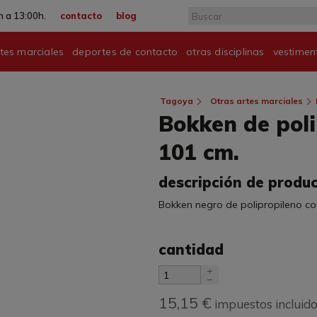
 a 13:00h.
contacto
blog
tes marciales
deportes de contacto
otras disciplinas
vestimen
Tagoya
Otras artes marciales
Bokken de poli
101 cm.
descripción de produ
Bokken negro de polipropileno co
cantidad
15,15 €
impuestos incluid