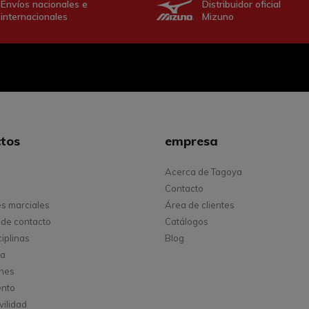
Envíos nacionales e
Distribuidor oficial
internacionales
Mizuno
tos
empresa
Acerca de Tagoya
Contacto
es marciales
Área de clientes
de contacto
Catálogos
ciplinas
Blog
ta
ones
ento
vilidad