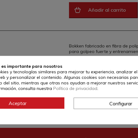
Añadir al carrito
Bokken fabricado en fibra de pol
para golpeo fuerte y entrenamien
Referencia:
6522
 es importante para nosotros
kies y tecnologías similares para mejorar tu experiencia, analizar e
web y personalizar el contenido. Algunas cookies son necesarias par
 del sitio, mientras que otras nos ayudan a mejorar nuestros servic
rmación, consulta nuestra
Política de privacidad
.
Aceptar
Configurar