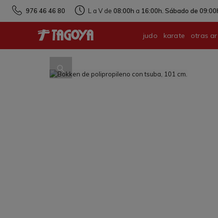
976 46 46 80
L a V de
08:00h
a
16:00h. Sábado de 09:00h
judo
karate
otras ar