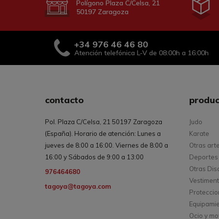
Polígono Plaza C/Celsa, 21
50197 Zaragoza
+34
976 46 46 80
Atención telefónica L-V de 08:00h a 16:00h
contacto
produc
Pol. Plaza C/Celsa, 21 50197 Zaragoza
Judo
(España). Horario de atención: Lunes a
Karate
jueves de 8:00 a 16:00. Viernes de 8:00 a
Otras art
16:00 y Sábados de 9:00 a 13:00
Deportes 
Otras Dis
976464680
Vestimen
tagoya@tagoya.com
Protecci
Equipami
Ocio y mo