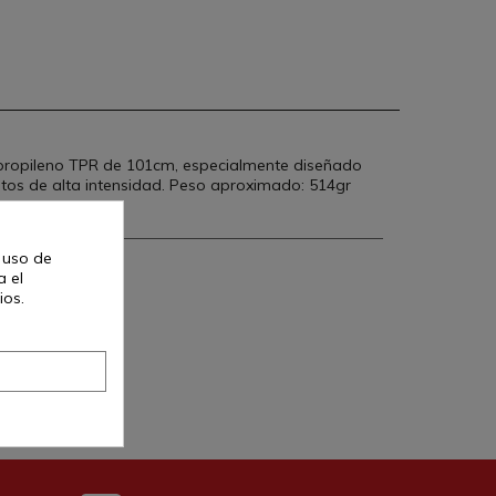
ipropileno TPR de 101cm, especialmente diseñado
tos de alta intensidad. Peso aproximado: 514gr
l uso de
a el
ios.