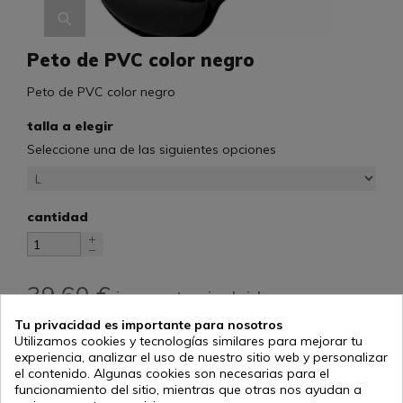
Peto de PVC color negro
Peto de PVC color negro
talla a elegir
Seleccione una de las siguientes opciones
cantidad
39,60 €
impuestos incluidos
Tu privacidad es importante para nosotros
Utilizamos cookies y tecnologías similares para mejorar tu
Añadir al carrito
experiencia, analizar el uso de nuestro sitio web y personalizar
el contenido. Algunas cookies son necesarias para el
funcionamiento del sitio, mientras que otras nos ayudan a