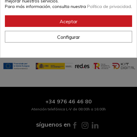
mejorar nuestros servicios.
Para más información, consulta nuestra
Política de privacidad
.
descripción
Peto de PVC color negro, reforzado y relleno de espuma
Aceptar
inyectada para absorber mejor los impactos
Disponible en tallas S, M, L, XL
Configurar
Referencia:
2009-0003
+34
976 46 46 80
Atención telefónica L-V de 08:00h a 16:00h
síguenos en