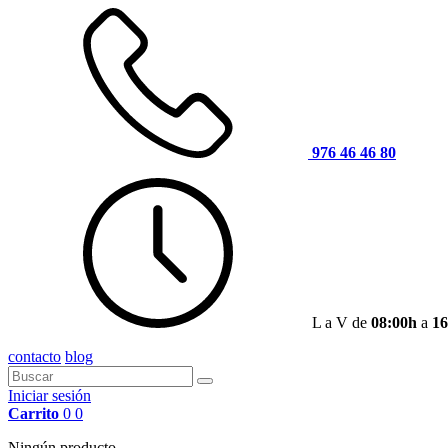
976 46 46 80
L a V de
08:00h
a
16
contacto
blog
Iniciar sesión
Carrito
0
0
Ningún producto