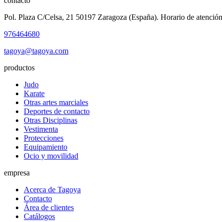
contacto
Pol. Plaza C/Celsa, 21 50197 Zaragoza (España). Horario de atención
976464680
tagoya@tagoya.com
productos
Judo
Karate
Otras artes marciales
Deportes de contacto
Otras Disciplinas
Vestimenta
Protecciones
Equipamiento
Ocio y movilidad
empresa
Acerca de Tagoya
Contacto
Área de clientes
Catálogos