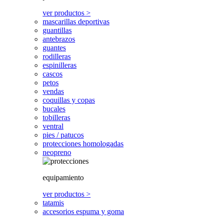
ver productos >
mascarillas deportivas
guantillas
antebrazos
guantes
rodilleras
espinilleras
cascos
petos
vendas
coquillas y copas
bucales
tobilleras
ventral
pies / patucos
protecciones homologadas
neopreno
equipamiento
ver productos >
tatamis
accesorios espuma y goma