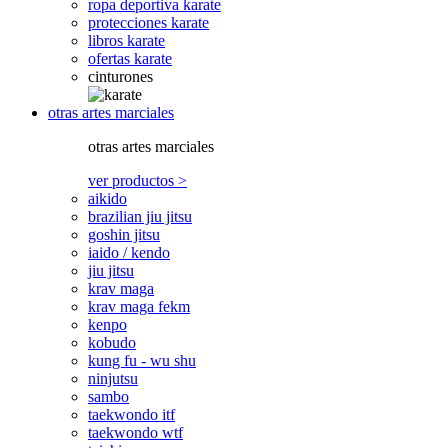
ropa deportiva karate
protecciones karate
libros karate
ofertas karate
cinturones
otras artes marciales
otras artes marciales
ver productos >
aikido
brazilian jiu jitsu
goshin jitsu
iaido / kendo
jiu jitsu
krav maga
krav maga fekm
kenpo
kobudo
kung fu - wu shu
ninjutsu
sambo
taekwondo itf
taekwondo wtf