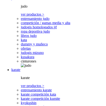
judo
ver productos >
entrenamiento judo
competición / gamas media y alta
judogis homologados ijf
ropa deportiva judo
libros judo
kata
dummy y muñeco
ofertas
judogis mizuno
kusakura
cinturones
karate
karate
ver productos >
entrenamiento karate
karate competición kata
karate competición kumite
kyokushin