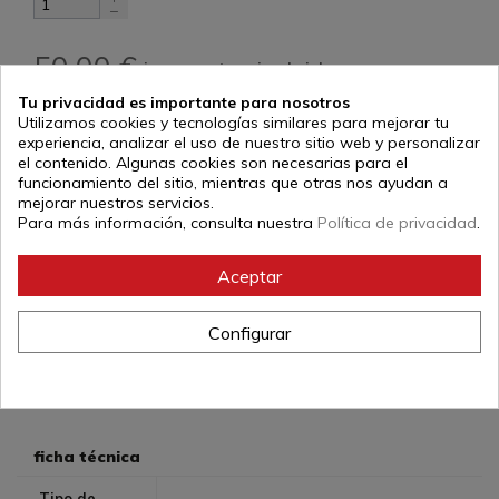
50,00 €
impuestos incluidos
Tu privacidad es importante para nosotros
Utilizamos cookies y tecnologías similares para mejorar tu
Añadir al carrito
experiencia, analizar el uso de nuestro sitio web y personalizar
el contenido. Algunas cookies son necesarias para el
funcionamiento del sitio, mientras que otras nos ayudan a
mejorar nuestros servicios.
Para más información, consulta nuestra
Política de privacidad
.
descripción
Sudadera de corte femenino Mizuno negra de felpa de
Aceptar
gran calidad, con logo Mizuno en la manga y Judo en
japonés en el pecho.
Configurar
Referencia:
MIZU WN-80377
ficha técnica
Tipo de