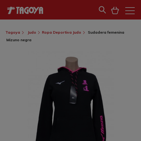
Tagoya
Judo
Ropa Deportiva Judo
Sudadera femenina
Mizuno negra