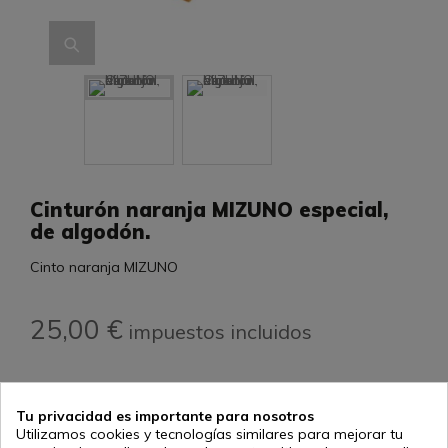
Cinturón naranja MIZUNO especial,
de algodón.
Cinto naranja MIZUNO
25,00 €
impuestos incluidos
Tu privacidad es importante para nosotros
descripción
Utilizamos cookies y tecnologías similares para mejorar tu