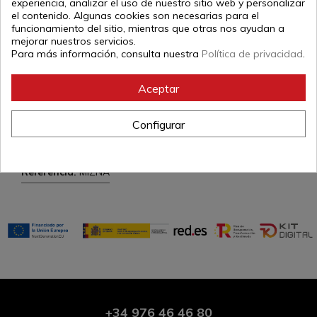
experiencia, analizar el uso de nuestro sitio web y personalizar
Cinturón naranja de Mizuno, fabricado en algodón.
el contenido. Algunas cookies son necesarias para el
Anchura: 4.2cm
funcionamiento del sitio, mientras que otras nos ayudan a
mejorar nuestros servicios.
La talla 3 mide 255cms, talla 3.5 mide 265cm y cada una
Para más información, consulta nuestra
Política de privacidad
.
de las tallas restantes tiene una longitud extra de 10cms.
Mizuno es una prestigiosa marca deportiva de Japón muy
Aceptar
conocida en judo.
Mizuno habitualmente va variando el etiquetado y color
del producto por lo que la imagen publicada a veces
Configurar
podría no coincidir: dependerá de las tallas disponibles en
cada caso.
Referencia:
MIZNA
+34
976 46 46 80