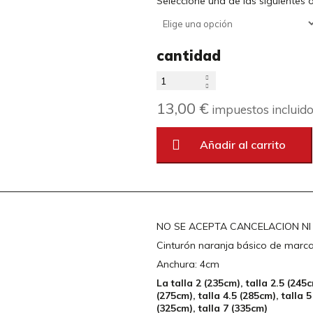
Seleccione una de las siguientes
cantidad
13,00 €
impuestos incluid
Añadir al carrito
NO SE ACEPTA CANCELACION N
Cinturón naranja básico de marca
Anchura: 4cm
La talla 2 (235cm), talla 2.5 (245c
(275cm), talla 4.5 (285cm), talla 5
(325cm), talla 7 (335cm)