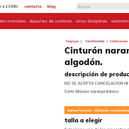
 a 13:00h.
contacto
blog
tes marciales
deportes de contacto
otras disciplinas
vestimen
Tagoya
Vestimenta
Cinturones
Cinturón nara
algodón.
descripción de produ
NO SE ACEPTA CANCELACION N
Cinto Mizuno naranja básico.
Advertencia: ¡Últimas unidades
talla a elegir