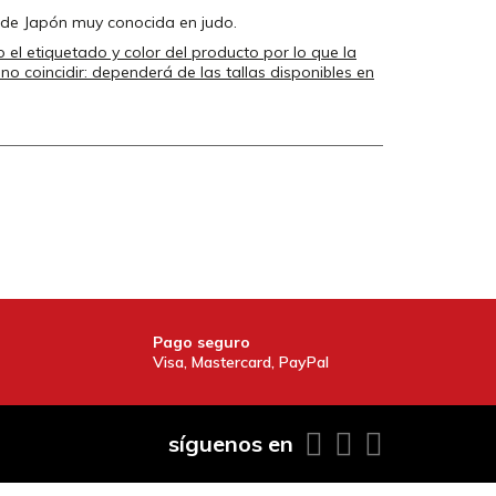
 de Japón muy conocida en judo.
el etiquetado y color del producto por lo que la
o coincidir: dependerá de las tallas disponibles en
Pago seguro
Visa, Mastercard, PayPal
síguenos en