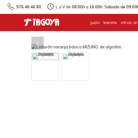
976 46 46 80
L a V de
08:00h
a
16:00h. Sábado de 09:00h
judo
karate
otras ar