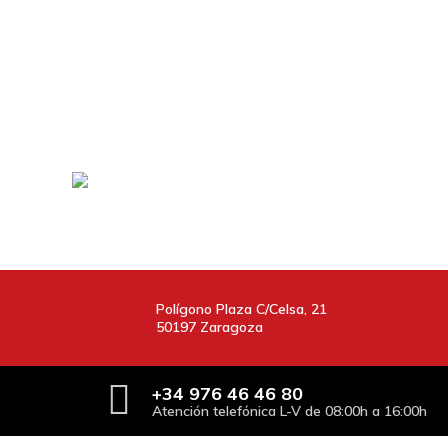
Polígono Plaza C/Celsa, 21
50197 Zaragoza
+34
976 46 46 80
Atención telefónica L-V de 08:00h a 16:00h