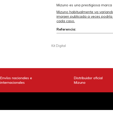
Mizuno es una prestigiosa marca
Mizuno habitualmente va variando 
imagen publicada a veces podría n
cada caso.
Referencia:
Envíos nacionales e
Distribuidor oficial
internacionales
Mizuno