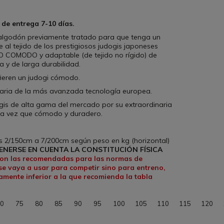
 de entrega 7-10 días.
 algodón previamente tratado para que tenga un
al tejido de los prestigiosos judogis japoneses
 COMODO y adaptable (de tejido no rígido) de
ia y de larga durabilidad.
ieren un judogi cómodo.
aria de la más avanzada tecnología europea.
gis de alta gama del mercado por su extraordinaria
a la vez que cómodo y duradero.
.
s 2/150cm a 7/200cm según peso en kg (horizontal)
TENERSE EN CUENTA LA CONSTITUCIÓN FÍSICA
 son las recomendadas para las normas de
se vaya a usar para competir sino para entreno,
tamente inferior a la que recomienda la tabla
0
75
80
85
90
95
100
105
110
115
120