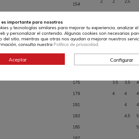
2
2
2,5
154
157
2
2
2,5
2,5
3
 es importante para nosotros
160
2,5
2,5
3
3
3
kies y tecnologías similares para mejorar tu experiencia, analizar e
web y personalizar el contenido. Algunas cookies son necesarias par
163
2,5
3
3
3
3
 del sitio, mientras que otras nos ayudan a mejorar nuestros servic
rmación, consulta nuestra
Política de privacidad
.
166
3
3
3
3
3
Aceptar
Configurar
169
3
3
3
3
172
3
3,5
3,5
3
175
3,5
3,5
4
178
4
4
4
181
4
4
183
4,5
5
185
5
187