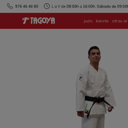
976 46 46 80
L a V de
08:00h
a
16:00h. Sábado de 09:00h
judo
karate
otras ar