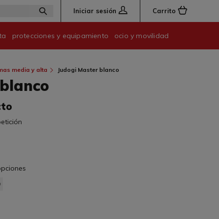
Iniciar sesión
Carrito
ta
protecciones y equipamiento
ocio y movilidad
mas media y alta
Judogi Master blanco
 blanco
cto
etición
 opciones