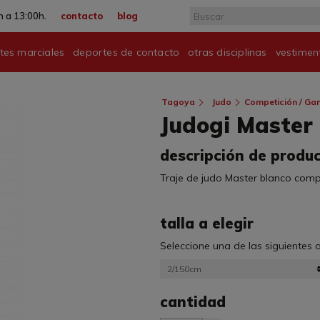
 a 13:00h.
contacto
blog
tes marciales
deportes de contacto
otras disciplinas
vestimen
Tagoya
Judo
Competición / Ga
Judogi Master
descripción de produ
Traje de judo Master blanco comp
talla a elegir
Seleccione una de las siguientes
2/150cm
cantidad