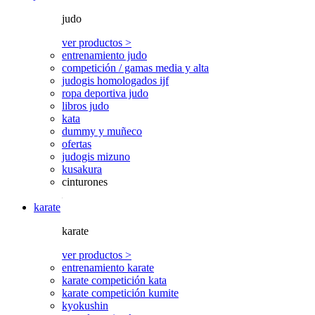
judo
ver productos >
entrenamiento judo
competición / gamas media y alta
judogis homologados ijf
ropa deportiva judo
libros judo
kata
dummy y muñeco
ofertas
judogis mizuno
kusakura
cinturones
karate
karate
ver productos >
entrenamiento karate
karate competición kata
karate competición kumite
kyokushin