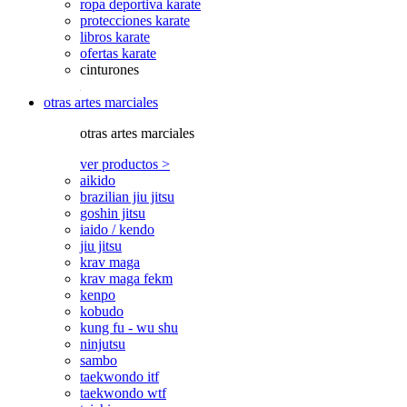
ropa deportiva karate
protecciones karate
libros karate
ofertas karate
cinturones
otras artes marciales
otras artes marciales
ver productos >
aikido
brazilian jiu jitsu
goshin jitsu
iaido / kendo
jiu jitsu
krav maga
krav maga fekm
kenpo
kobudo
kung fu - wu shu
ninjutsu
sambo
taekwondo itf
taekwondo wtf