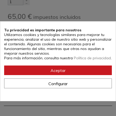
65,00 €
impuestos incluidos
Tu privacidad es importante para nosotros
Añadir al carrito
Utilizamos cookies y tecnologías similares para mejorar tu
experiencia, analizar el uso de nuestro sitio web y personalizar
el contenido. Algunas cookies son necesarias para el
funcionamiento del sitio, mientras que otras nos ayudan a
mejorar nuestros servicios.
descripción
Para más información, consulta nuestra
Política de privacidad
.
Chandal
Mizuno
poliester 100% de alta calidad modelo
Nara, bolsillos laterales en chaqueta y pantalón, logo
Aceptar
federativo en el pecho, bordado en la espalda, impresión
del logo federativo en el pantalón.
El pantalón es de corte estrecho desde la rodilla al tobillo.
Configurar
Referencia:
MIZNFANJ-91499