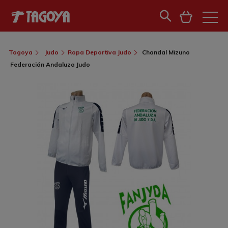
Tagoya
Judo
Ropa Deportiva Judo
Chandal Mizuno
Federación Andaluza Judo