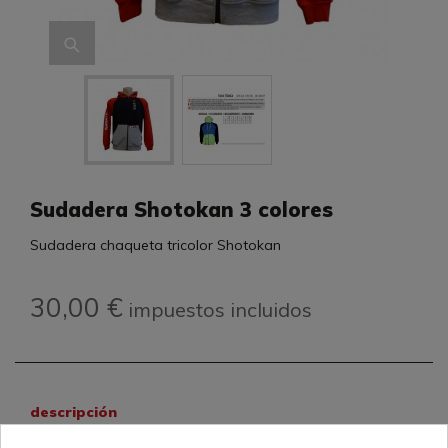
Sudadera Shotokan 3 colores
Sudadera chaqueta tricolor Shotokan
30,00 €
impuestos incluidos
descripción
Sudadera chaqueta gris-negro-rojo con bolsillos