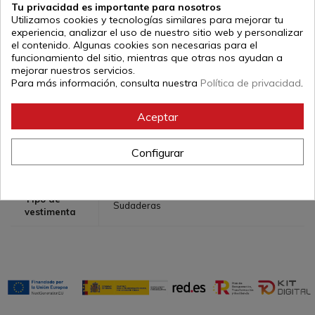
delanteros, capucha y cremallera.
Tu privacidad es importante para nosotros
Utilizamos cookies y tecnologías similares para mejorar tu
Fabricada en España con felpa perchada de primera
experiencia, analizar el uso de nuestro sitio web y personalizar
calidad.
el contenido. Algunas cookies son necesarias para el
Bordado letras y símbolo Shoatokan.
funcionamiento del sitio, mientras que otras nos ayudan a
mejorar nuestros servicios.
Banderas japonesas bordadas y cosidas.
Para más información, consulta nuestra
Política de privacidad
.
Referencia:
TRISHOT
Aceptar
Configurar
ficha técnica
Tipo de
Sudaderas
vestimenta