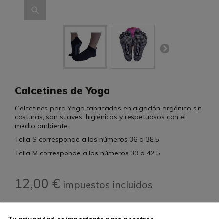
Calcetines de Yoga
Calcetines para Yoga fabricados en algodón orgánico sin
costuras, son suaves, higiénicos y respetuosos con el
medio ambiente.
Talla S corresponde a los números 36 a 38.5
Talla M corresponde a los números 39 a 42.5
12,00 €
impuestos incluidos