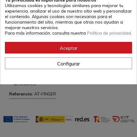
Tu privacidad es importante para nosotros
Utilizamos cookies y tecnologías similares para mejorar tu
descripción
experiencia, analizar el uso de nuestro sitio web y personalizar
el contenido. Algunas cookies son necesarias para el
Libertad de movimiento con el diseño anatómico que
funcionamiento del sitio, mientras que otras nos ayudan a
permite que los dedos se muevan de manera independiente
mejorar nuestros servicios.
alineándolos de manera natural. Reduce la humedad y la
Para más información, consulta nuestra
Política de privacidad
.
fricción entre los dedos, fortalece la pequeña musculatura y
favorece la circulación sanguínea. Unos pies fuertes ayudan
a mejorar la postura, la agilidad y el equilibrio.
Aceptar
Diseño personalizado de la suela con múltiples inserciones
de silicona, suaves y muy resistentes, que garantizan el uso
exhaustivo del calcetín sin alterar su adherencia. Calidad
Configurar
contrastada y recomendada por profesoras de Pilates.
Suela antideslizante para proporcionar un agarre
extraordinario en cualquier superficie, reduciendo el riesgo
de lesiones.
Referencia:
AT-FINGER